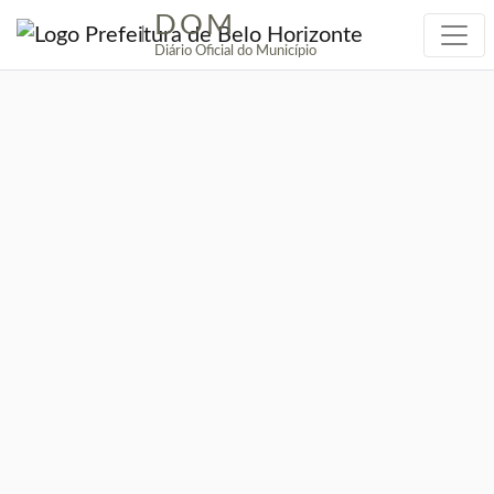
DOM
|
Diário Oficial do Município