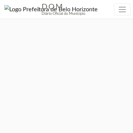
DOM
|
Diário Oficial do Município