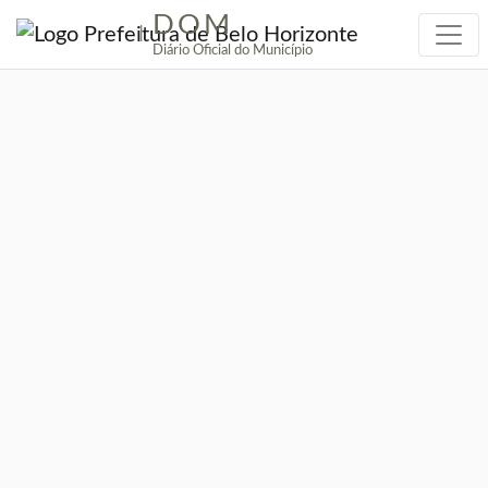
DOM
|
Diário Oficial do Município