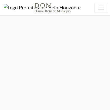
DOM
|
Diário Oficial do Município