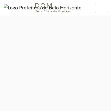
DOM
|
Diário Oficial do Município