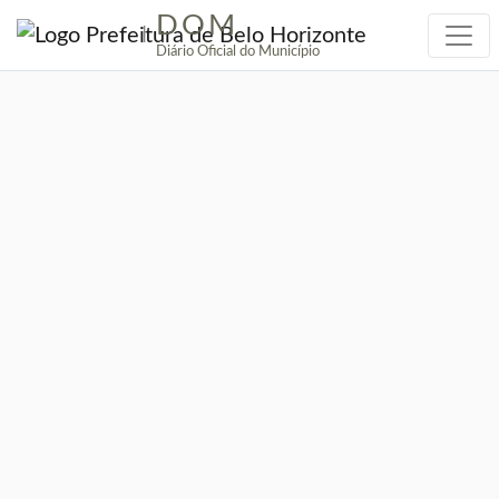
DOM
|
Diário Oficial do Município