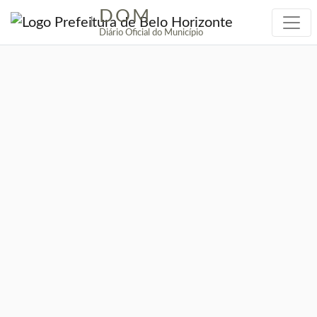
DOM
|
Diário Oficial do Município