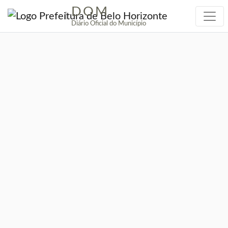
DOM
|
Diário Oficial do Município