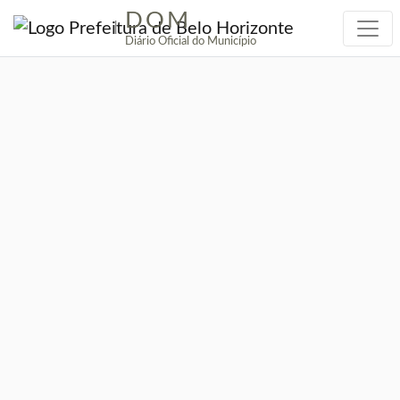
DOM
|
Diário Oficial do Município