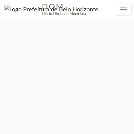
DOM
|
Diário Oficial do Município