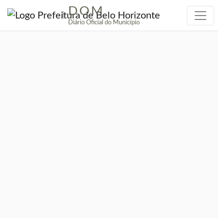
DOM
|
Diário Oficial do Município