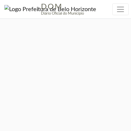
DOM
|
Diário Oficial do Município