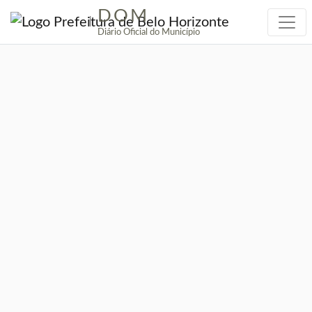
DOM
|
Diário Oficial do Município