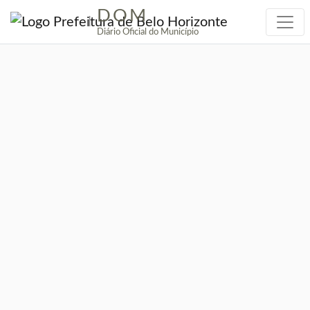
DOM
|
Diário Oficial do Município