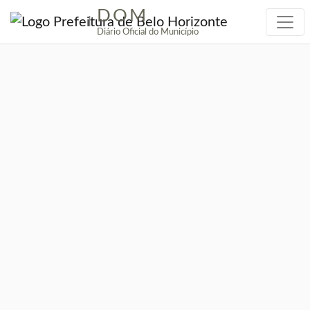
DOM
|
Diário Oficial do Município