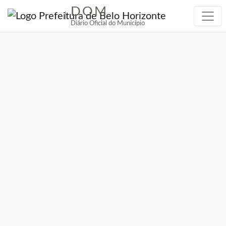
DOM
|
Diário Oficial do Município