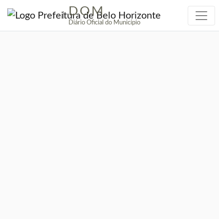
DOM
|
Diário Oficial do Município