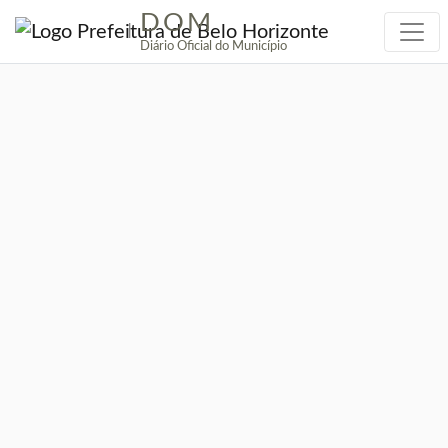
DOM
|
Diário Oficial do Município