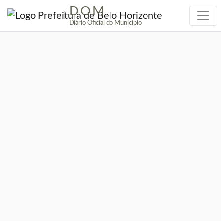
DOM
|
Diário Oficial do Município