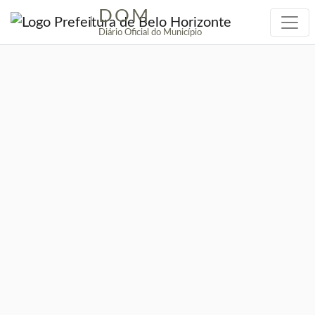
DOM
|
Diário Oficial do Município