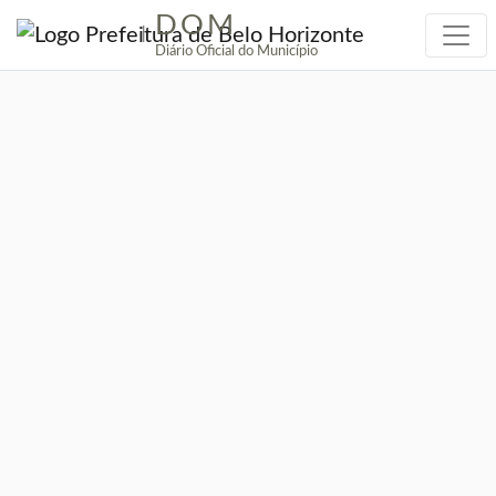
DOM
|
Diário Oficial do Município