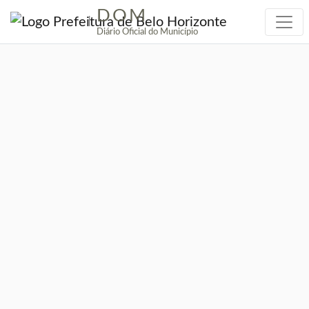
DOM
|
Diário Oficial do Município