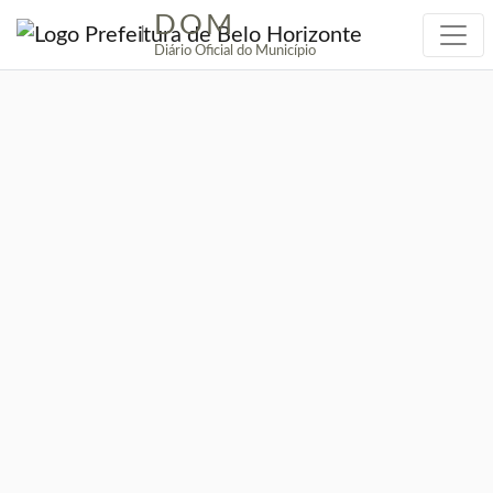
DOM
|
Diário Oficial do Município