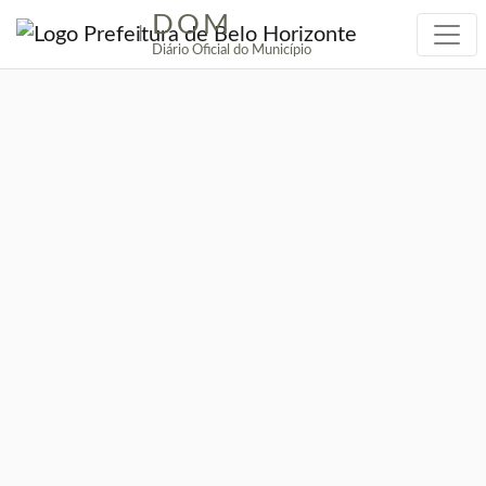
DOM
|
Diário Oficial do Município