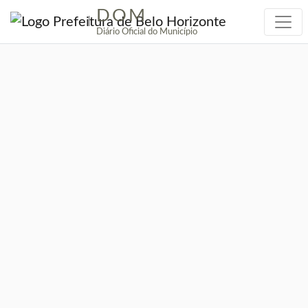
DOM
|
Diário Oficial do Município