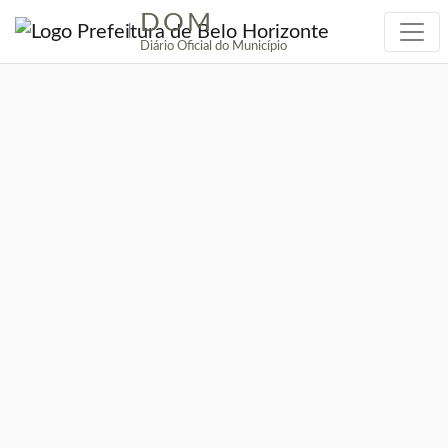
DOM
|
Diário Oficial do Município