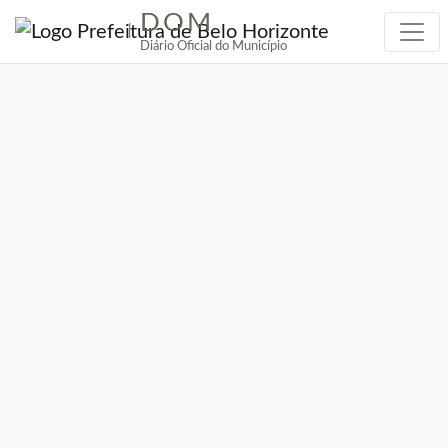
DOM
|
Diário Oficial do Município