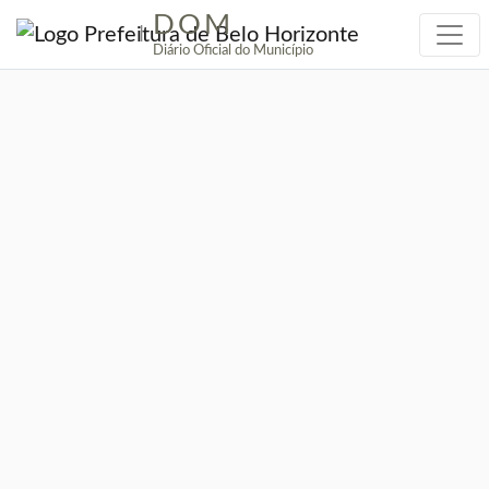
DOM
|
Diário Oficial do Município