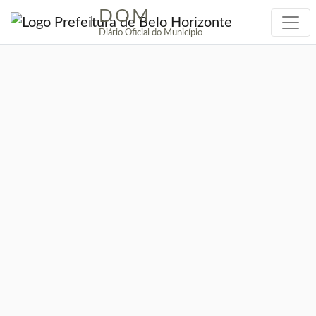
DOM
|
Diário Oficial do Município