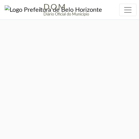
DOM
|
Diário Oficial do Município