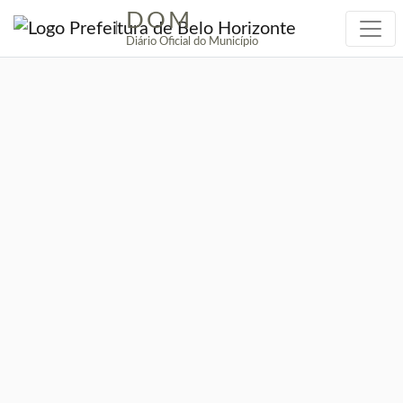
DOM
|
Diário Oficial do Município