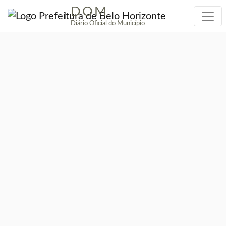
DOM
|
Diário Oficial do Município