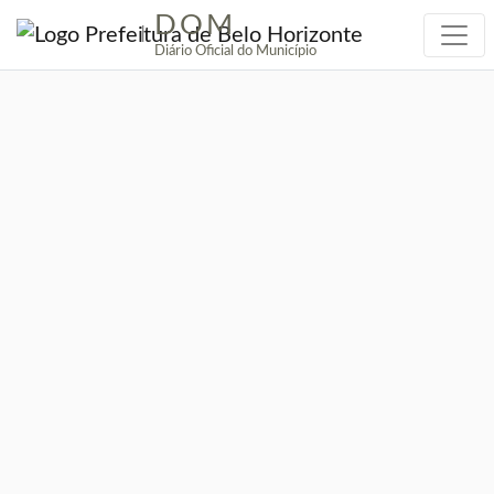
DOM
|
Diário Oficial do Município