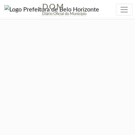
DOM
|
Diário Oficial do Município