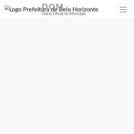
DOM
|
Diário Oficial do Município