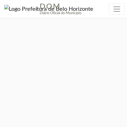
DOM
|
Diário Oficial do Município