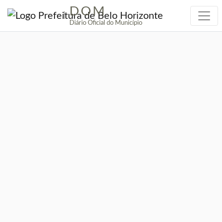
DOM
|
Diário Oficial do Município