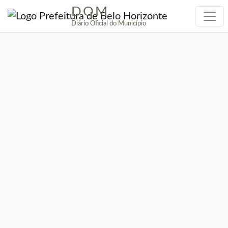
DOM
|
Diário Oficial do Município