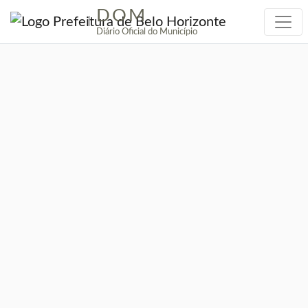
DOM
|
Diário Oficial do Município