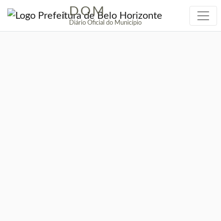
DOM
|
Diário Oficial do Município