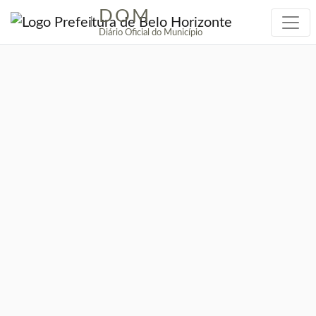
DOM
|
Diário Oficial do Município