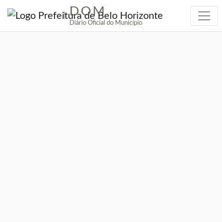
DOM
|
Diário Oficial do Município