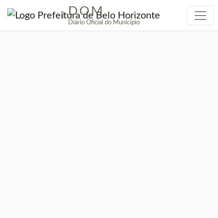
DOM
|
Diário Oficial do Município