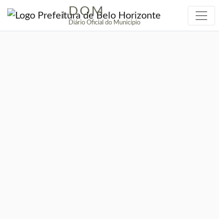
DOM
|
Diário Oficial do Município