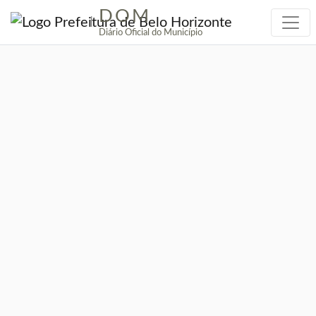
DOM
|
Diário Oficial do Município