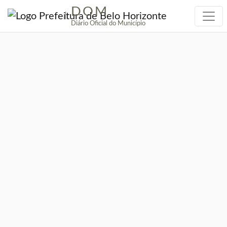
DOM
|
Diário Oficial do Município