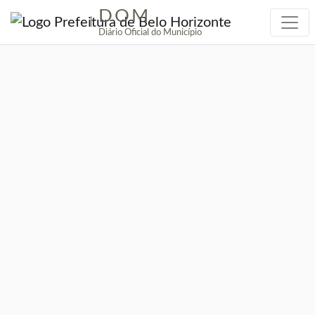
DOM
|
Diário Oficial do Município