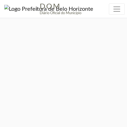
DOM
|
Diário Oficial do Município