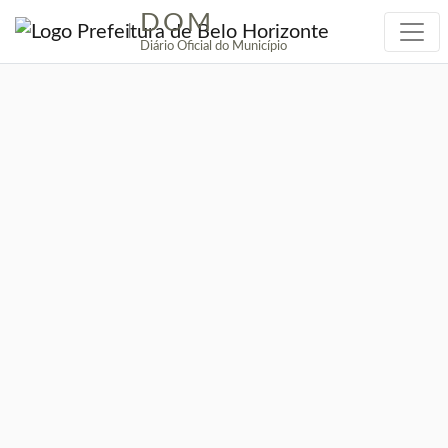
DOM
|
Diário Oficial do Município