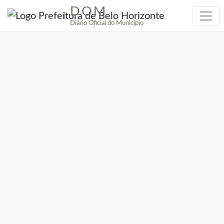
DOM
|
Diário Oficial do Município